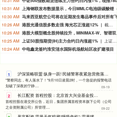
10:31 AM
10:31 AM
10:30 AM
10:26 AM
港股光通信股多数走强 海光芯正涨超12%
截至发稿，海光芯正(01191.HK)涨12.27%，剑桥科技(6166.HK)涨7.29%，中际旭创(03308.HK)涨5.82%。
10:26 AM
港股大模型概
10:25 AM
上证50股指期货(IH)主力合约日内涨超1%
上证50股指期货(IH)主力合约日内涨超1%，现报2920.4点。
10:24 AM
中电鑫龙签约淮安涟水国际机场航站区改扩建项目
沪深策略联盟 纵身一跃! 民辅警寒夜紧急营救落水老人
1
"警察同志，有人落水了！"9月10日凌晨2时，一个急促的报警电话
划破了深夜的宁静....
09-19
长江配资 首程控股：北京首大兴业基金投资微分智飞
2
首程控股在港交所公告，近日，集团所属首程资本旗下公司（公司
之全资附属公司）所管理....
09-22
盈富配资 雷暴天气暗藏“呼吸危机”: 雷暴哮喘高发, 预防急救指南请收好