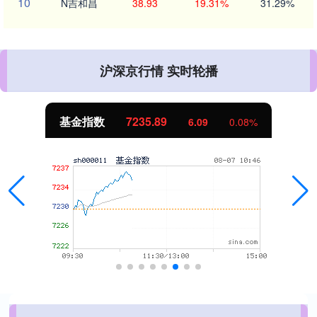
10
N吉和昌
38.93
19.31%
31.29%
沪深京行情 实时轮播
基金指数
7235.89
6.09
0.08%