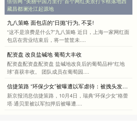
倍倍网 “美丽中国万里行”首个网红美景打卡框落地西
藏昌都澜沧江起源地
九八策略 面包店的“日抛”行为, 不妥!
“这不是浪费是什么?”九八策略 近日，上海一家网红面
包店在营业结束后，将一筐筐未....
配资盘 改良盐碱地 葡萄大丰收
配资盘配资盘配资盘 盐碱地改良后的葡萄品种“红地
球”喜获丰收。 团队成员在葡萄园....
信捷策路 “环保少女”被曝遭以军虐待：被拽头发、被迫爬行和亲吻以色列国旗
新京报消息信捷策路，10月4日，瑞典“环保少女”格蕾
塔·通贝里被以军扣押后被曝遭....