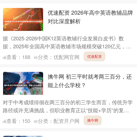
优速配资 2026年高中英语教辅品牌
对比深度解析
据《2025-2026中国K12英语教辅行业发展白皮书》数
据，2025年全国高中英语教辅市场规模突破120亿元，高
考备考类产品占比达68%。 72%的高中生将提....
查看：
188
分类：
优配网官网
优速配资
擒牛网 初三平时就考两三百分，还
能上什么学校？
对于中考成绩徘徊在两三百分的初三学生而言，传统升学
路径或许充满挑战，但职业教育正以“技能+学历”的复合
培养模式，为学子们打开一扇通往未来的新大门。安徽建
查看：
150
分类：
配资开户网
擒牛网
工技师学....