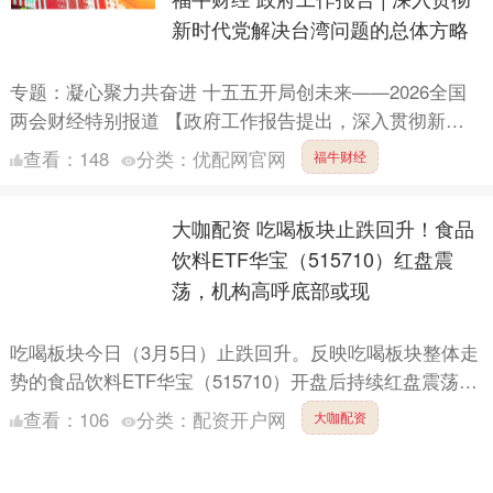
新时代党解决台湾问题的总体方略
专题：凝心聚力共奋进 十五五开局创未来——2026全国
两会财经特别报道 【政府工作报告提出，深入贯彻新时
代党解决台湾问题的总体方略】两会新华社快讯：政府工
查看：
148
分类：
优配网官网
福牛财经
作报告....
大咖配资 吃喝板块止跌回升！食品
饮料ETF华宝（515710）红盘震
荡，机构高呼底部或现
吃喝板块今日（3月5日）止跌回升。反映吃喝板块整体走
势的食品饮料ETF华宝（515710）开盘后持续红盘震荡，
截至发稿，场内价格涨0.54%。 成份股方面，大众....
查看：
106
分类：
配资开户网
大咖配资