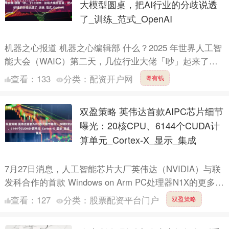
大模型圆桌，把AI行业的分歧说透
了_训练_范式_OpenAI
机器之心报道 机器之心编辑部 什么？2025 年世界人工智
能大会（WAIC）第二天，几位行业大佬「吵」起来了。
是的，你没听错！他们「吵架」的热度，堪比盛夏的天....
查看：
133
分类：
配资开户网
粤有钱
双盈策略 英伟达首款AIPC芯片细节
曝光：20核CPU、6144个CUDA计
算单元_Cortex-X_显示_集成
7月27日消息，人工智能芯片大厂英伟达（NVIDIA）与联
发科合作的首款 Windows on Arm PC处理器N1X的更多细
节信息被曝光，其集成的GPU配备....
查看：
127
分类：
股票配资平台门户
双盈策略