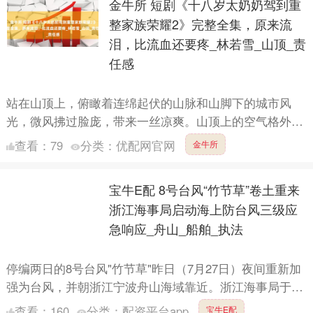
金牛所 短剧《十八岁太奶奶驾到重
整家族荣耀2》完整全集，原来流
泪，比流血还要疼_林若雪_山顶_责
任感
站在山顶上，俯瞰着连绵起伏的山脉和山脚下的城市风
光，微风拂过脸庞，带来一丝凉爽。山顶上的空气格外清
新，让人感到心旷神怡，天边的云朵仿佛触手可及，变幻
查看：
79
分类：
优配网官网
金牛所
着各种形状。....
宝牛E配 8号台风“竹节草”卷土重来
浙江海事局启动海上防台风三级应
急响应_舟山_船舶_执法
停编两日的8号台风"竹节草"昨日（7月27日）夜间重新加
强为台风，并朝浙江宁波舟山海域靠近。浙江海事局于7
月28日上午7点启动海上防台风三级应急响应。 执法船
查看：
160
分类：
配资平台app
宝牛E配