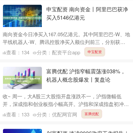
申宝配资 南向资金丨阿里巴巴获净
买入5146亿港元
南向资金今日净买入167.05亿港元。其中阿里巴巴-W、地
平线机器人-W、腾讯控股净买入额位列前三，分别获净
买入51.46亿港元、13.72亿港元、10.82亿....
查看：
134
分类：
配资平台app
申宝配资
富腾优配 沪指窄幅震荡涨038%，
机器人概念股爆发丨复盘论
收~ 周一，大A股三大股指开盘涨跌不一，沪指微幅低
开，深成指和创业板指小幅高开。沪指和深成指盘初冲高
回落后窄幅整理，此后震荡上扬，沪指收盘时小幅上涨，
查看：
133
分类：
优配网官网
富腾优配
深成指显著....