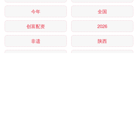
今年
全国
创富配资
2026
非遗
陕西
降息
青岛
全部话题标签
关注 优配网官网