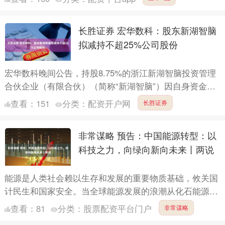
艇....
长胜证券 宏华数科：股东新湖智脑
拟减持不超25%公司股份
宏华数科晚间公告，持股8.75%的浙江新湖智脑投资管理
合伙企业（有限合伙）（简称“新湖智脑”）因自身资金需
求，拟以集中竞价交易方式减持本公司股份179.45万股....
查看：
151
分类：
配资开户网
长胜证券
非常谋略 预告：中国能源转型：以
科技之力，向绿向新向未来丨两说
能源是人类社会赖以生存和发展的重要物质基础，攸关国
计民生和国家安全。当全球能源发展的浪潮从化石能源奔
涌向新能源，中国承担了怎样的角色？当脱碳和零碳成为
查看：
81
分类：
股票配资平台门户
非常谋略
能源绿色转....