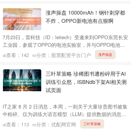
涨声操盘 10000mAh！钢针刺穿都
不炸，OPPO新电池有点狠啊
7月23日，雷科技（ID：leitech）受邀来到OPPO东莞长安
工业园，参观了OPPO的电池实验室，并与OPPO电池研
发负责人田晨、电池业务研发总监安建进行了....
查看：
142
分类：
股票配资平台门户
涨声操盘
三叶草策略 珍稀图书遭粉碎用于AI
训练引众怒，ISBNdb下架AI相关测
试页面
IT之家 8 月 2 日消息，本周，一则关于大量珍贵图书被集
中粉碎、仅为训练大语言模型（LLM）提供数据的消息，
引发了读书爱好者和普通网友的广泛关注。 消息称，....
查看：
113
分类：
优配网官网
三叶草策略