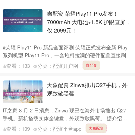
鑫配资 荣耀Play11 Pro发布！
7000mAh 大电池+1.5K 护眼直屏，
仅 2099元！
#荣耀 Play11 Pro 新品全面评测 荣耀正式发布全新 Play
系列机型 Play11 Pro，一套堆料拉满的硬件配置直接刷新
两千价位机型配置标准，8G....
查看：
133
分类：
配资开户网
鑫配资
大象配资 Zinwa推出Q27手机，外
观致敬黑莓
IT之家 8 月 2 日消息，Zinwa 现已在海外市场推出 Q27
手机。新机搭载实体全键盘，外观致敬黑莓。 据介绍，
Zinwa Q27 是一台采用黑莓设计风....
查看：
109
分类：
配资平台app
大象配资