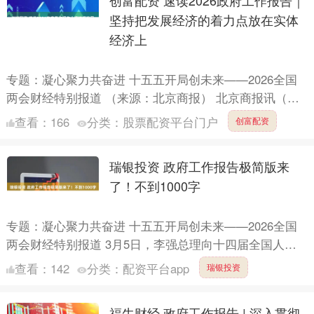
创富配资 速读2026政府工作报告｜
坚持把发展经济的着力点放在实体
经济上
专题：凝心聚力共奋进 十五五开局创未来——2026全国
两会财经特别报道 （来源：北京商报） 北京商报讯（记
者 和岳）3月5日，十四届全国人大四次会议开幕会在北
查看：
166
分类：
股票配资平台门户
创富配资
京....
瑞银投资 政府工作报告极简版来
了！不到1000字
专题：凝心聚力共奋进 十五五开局创未来——2026全国
两会财经特别报道 3月5日，李强总理向十四届全国人大
四次会议作政府工作报告，要点如下： 一、2025年工
查看：
142
分类：
配资平台app
瑞银投资
作....
福牛财经 政府工作报告 | 深入贯彻