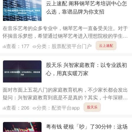
云上速配 阐释钢琴艺考培训中心怎
么选，靠谱品牌为你支招
在音乐艺考的众多专业中，钢琴艺考一直备受关注。对于
怀揣音乐梦想，希望通过钢琴艺考进入理想院校的学生来
说，选择一家专业靠谱的钢琴艺考培训机构至关重要。今
查看：
177
分类：
股票配资平台门户
云上速配
天，就为大....
股天乐 兴智家庭教育：以专业践初
心，用真实暖万家
面对市面上五花八门的家庭教育机构，不少家长都会发出
疑问：兴智家庭教育到底是不是真的？其实，十年深耕的
沉淀、权威机构的认证、百万家庭的认可，早已给出了最
查看：
206
分类：
配资平台app
股天乐
有力的答案....
粤有钱 硬核「吵」了30分钟：这场