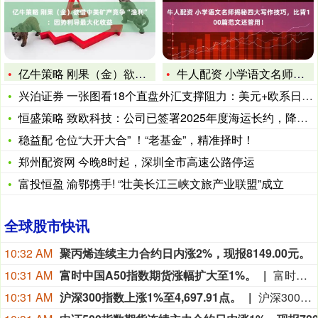
亿牛策略 刚果（金）欲借中美矿产竞争“渔利”：因势利导最大化
牛人配资 小学语文名师揭秘四大写作技巧，比背100篇范文还管
兴泊证券 一张图看18个直盘外汇支撑阻力：美元+欧系日系+商
恒盛策略 致欧科技：公司已签署2025年度海运长约，降低海运
稳益配 仓位“大开大合” ！“老基金”，精准择时！
郑州配资网 今晚8时起，深圳全市高速公路停运
富投恒盈 渝鄂携手! “壮美长江三峡文旅产业联盟”成立
全球股市快讯
10:32 AM
聚丙烯连续主力合约日内涨2%，现报8149.00元。
10:31 AM
富时中国A50指数期货涨幅扩大至1%。
富时中国A50指数期货涨幅扩大至1%。
10:31 AM
沪深300指数上涨1%至4,697.91点。
沪深300指数上涨1%至4,697.91点。