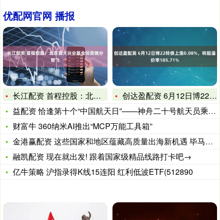
优配网官网 播报
长江配资 首程控股：北京首大兴业基金投资微分智飞
创达盈配资 6月12日博22转债上涨0.08%，转股溢价率1
益配资 恰逢第十个“中国航天日”——神舟二十号航天员乘组于4
财富牛 360纳米AI推出“MCP万能工具箱”
金港赢配资 这些国家和地区蕴藏高质量出海新机遇 毕马威中国举
融凯配资 现在就出发! 跟着国家级精品线路打卡吧→
亿牛策略 沪指录得K线15连阳 红利低波ETF(512890